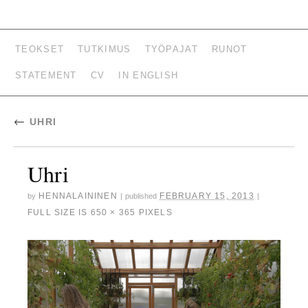
HENNA LAININEN –
TEOKSET
TUTKIMUS
TYÖPAJAT
RUNOT
KUVATAITEILIJA,
STATEMENT
CV
IN ENGLISH
TUTKIJA, LUOVAN
KIRJOITTAMISEN
←
UHRI
OPETTAJA
Uhri
HENNALAININEN
FEBRUARY 15, 2013
by
|
published
|
FULL SIZE IS
650 × 365
PIXELS