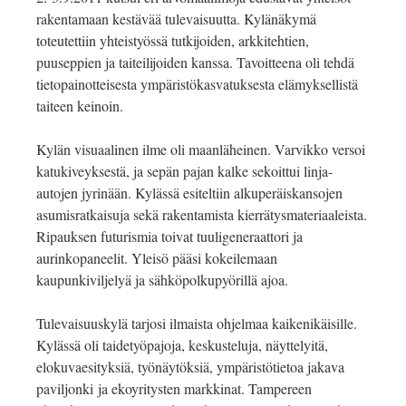
rakentamaan kestävää tulevaisuutta. Kylänäkymä
toteutettiin yhteistyössä tutkijoiden, arkkitehtien,
puuseppien ja taiteilijoiden kanssa. Tavoitteena oli tehdä
tietopainotteisesta ympäristökasvatuksesta elämyksellistä
taiteen keinoin.
Kylän visuaalinen ilme oli maanläheinen. Varvikko versoi
katukiveyksestä, ja sepän pajan kalke sekoittui linja-
autojen jyrinään. Kylässä esiteltiin alkuperäiskansojen
asumisratkaisuja sekä rakentamista kierrätysmateriaaleista.
Ripauksen futurismia toivat tuuligeneraattori ja
aurinkopaneelit. Yleisö pääsi kokeilemaan
kaupunkiviljelyä ja sähköpolkupyörillä ajoa.
Tulevaisuuskylä tarjosi ilmaista ohjelmaa kaikenikäisille.
Kylässä oli taidetyöpajoja, keskusteluja, näyttelyitä,
elokuvaesityksiä, työnäytöksiä, ympäristötietoa jakava
paviljonki ja ekoyritysten markkinat. Tampereen