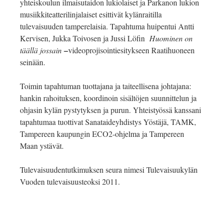
yhteiskoulun ilmaisutaidon lukiolaiset ja Parkanon lukion
musiikkiteatterilinjalaiset esittivät kylänraitilla
tulevaisuuden tamperelaisia. Tapahtuma huipentui Antti
Kervisen, Jukka Toivosen ja Jussi Löfin
Huominen on
täällä jossain
–
videoprojisointiesitykseen Raatihuoneen
seinään.
Toimin tapahtuman tuottajana ja taiteellisena johtajana:
hankin rahoituksen, koordinoin sisältöjen suunnittelun ja
ohjasin kylän pystytyksen ja purun. Yhteistyössä kanssani
tapahtumaa tuottivat Sanataideyhdistys Yöstäjä, TAMK,
Tampereen kaupungin ECO2-ohjelma ja Tampereen
Maan ystävät.
Tulevaisuudentutkimuksen seura nimesi Tulevaisuukylän
Vuoden tulevaisuusteoksi 2011.