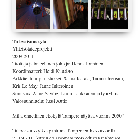
Tulevaisuuskylä
Yhteisötaideprojekti
2009-2011
Tuottaja ja taiteellinen johtaja: Henna Laininen
Koordinaattori: Heidi Kuusisto
Arkkitehtuuripiirustukset: Saana Karala, Tuomo Joensuu,
Kris Le May, Janne Inkeroinen
Somistus: Anne Savitie, Laura Laukkanen ja työryhmä
Valosuunnittelu: Jussi Autio
Miltä onnellinen ekokylä Tampere näyttää vuonna 2050?
Tulevaisuuskylä-tapahtuma Tampereen Keskustorilla
2.-3.9.2011 kutsui eri arvomaailmoja edustavat yhteisöt