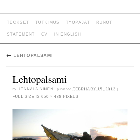
HENNA LAININEN –
TEOKSET
TUTKIMUS
TYÖPAJAT
RUNOT
KUVATAITEILIJA,
STATEMENT
CV
IN ENGLISH
TUTKIJA, LUOVAN
KIRJOITTAMISEN
←
LEHTOPALSAMI
OPETTAJA
Lehtopalsami
HENNALAININEN
FEBRUARY 15, 2013
by
|
published
|
FULL SIZE IS
650 × 488
PIXELS