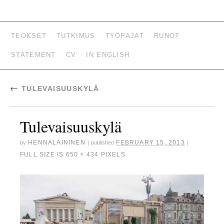
HENNA LAININEN –
TEOKSET
TUTKIMUS
TYÖPAJAT
RUNOT
KUVATAITEILIJA,
STATEMENT
CV
IN ENGLISH
TUTKIJA, LUOVAN
KIRJOITTAMISEN
←
TULEVAISUUSKYLÄ
OPETTAJA
Tulevaisuuskylä
HENNALAININEN
FEBRUARY 15, 2013
by
|
published
|
FULL SIZE IS
650 × 434
PIXELS