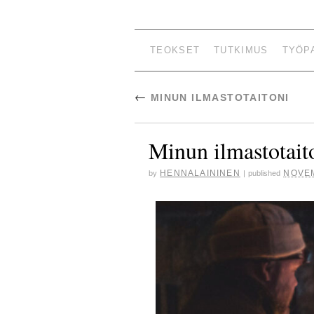
HENNA L
TEOKSET
TUTKIMUS
TYÖP
←
MINUN ILMASTOTAITONI
Minun ilmastotait
HENNALAININEN
NOVEM
by
|
published