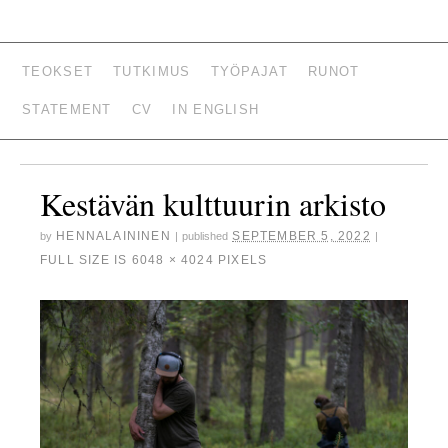
HENNA LAININEN –
TEOKSET
TUTKIMUS
TYÖPAJAT
RUNOT
KUVATAITEILIJA,
STATEMENT
CV
IN ENGLISH
TUTKIJA, LUOVAN
KIRJOITTAMISEN
Kestävän kulttuurin arkisto
OPETTAJA
HENNALAININEN
SEPTEMBER 5, 2022
by
|
published
|
FULL SIZE IS
6048 × 4024
PIXELS